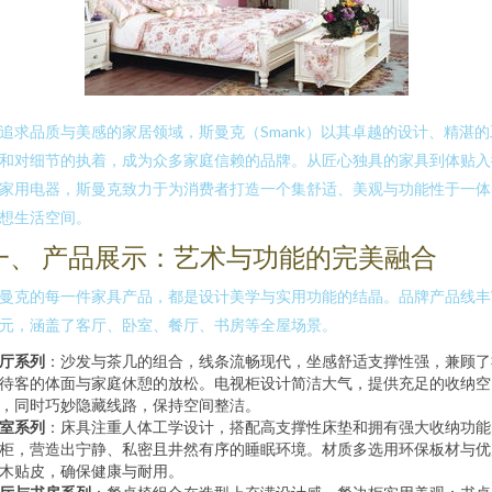
追求品质与美感的家居领域，斯曼克（Smank）以其卓越的设计、精湛的
和对细节的执着，成为众多家庭信赖的品牌。从匠心独具的家具到体贴入
家用电器，斯曼克致力于为消费者打造一个集舒适、美观与功能性于一体
想生活空间。
一、 产品展示：艺术与功能的完美融合
曼克的每一件家具产品，都是设计美学与实用功能的结晶。品牌产品线丰
元，涵盖了客厅、卧室、餐厅、书房等全屋场景。
厅系列
：沙发与茶几的组合，线条流畅现代，坐感舒适支撑性强，兼顾了
待客的体面与家庭休憩的放松。电视柜设计简洁大气，提供充足的收纳空
，同时巧妙隐藏线路，保持空间整洁。
室系列
：床具注重人体工学设计，搭配高支撑性床垫和拥有强大收纳功能
柜，营造出宁静、私密且井然有序的睡眠环境。材质多选用环保板材与优
木贴皮，确保健康与耐用。