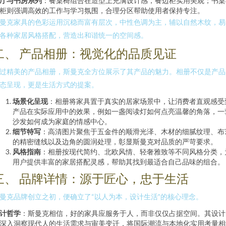
厅与书房系列
：餐桌椅组合在造型上充满设计感，餐边柜实用美观；书桌
柜则强调高效的工作与学习氛围，合理分区帮助使用者保持专注。
曼克家具的色彩运用沉稳而富有层次，中性色调为主，辅以自然木纹，易
各种家居风格搭配，营造出和谐统一的空间感。
二、 产品相册：视觉化的品质见证
过精美的产品相册，斯曼克全方位展示了其产品的魅力。相册不仅是产品
态呈现，更是生活方式的提案。
场景化呈现
：相册将家具置于真实的居家场景中，让消费者直观感受
产品在实际应用中的效果，例如一盏阅读灯如何点亮温馨的角落，一
沙发如何成为家庭的情感中心。
细节特写
：高清图片聚焦于五金件的顺滑光泽、木材的细腻纹理、布
的精密缝线以及边角的圆润处理，彰显斯曼克对品质的严苛要求。
风格指南
：相册按现代简约、北欧风情、轻奢雅致等不同风格分类，
用户提供丰富的家居搭配灵感，帮助其找到最适合自己品味的组合。
三、 品牌详情：源于匠心，忠于生活
曼克品牌创立之初，便确立了“以人为本，设计生活”的核心理念。
计哲学
：斯曼克相信，好的家具应服务于人，而非仅仅占据空间。其设计
深入洞察现代人的生活需求与审美变迁，将国际潮流与本地化实用考量相