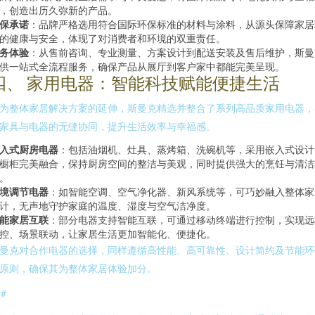
，创造出历久弥新的产品。
保承诺
：品牌严格选用符合国际环保标准的材料与涂料，从源头保障家居
的健康与安全，体现了对消费者和环境的双重责任。
务体验
：从售前咨询、专业测量、方案设计到配送安装及售后维护，斯曼
供一站式全流程服务，确保产品从展厅到客户家中都能完美呈现。
四、 家用电器：智能科技赋能便捷生活
为整体家居解决方案的延伸，斯曼克精选并整合了系列高品质家用电器，
家具与电器的无缝协同，提升生活效率与幸福感。
入式厨房电器
：包括油烟机、灶具、蒸烤箱、洗碗机等，采用嵌入式设计
橱柜完美融合，保持厨房空间的整洁与美观，同时提供强大的烹饪与清洁
。
境调节电器
：如智能空调、空气净化器、新风系统等，可巧妙融入整体家
计，无声地守护家庭的温度、湿度与空气洁净度。
能家居互联
：部分电器支持智能互联，可通过移动终端进行控制，实现远
控、场景联动，让家居生活更加智能化、便捷化。
曼克对合作电器的选择，同样遵循高性能、高可靠性、设计简约及节能环
原则，确保其为整体家居体验加分。
##